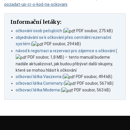
pozadat-up-cr-o-kod-na-ockovani
.
Informační letáky:
očkování osob pečujících
(
PDF soubor, 275 kB)
objednávání se k očkování přes centrální rezervační
systém
(
PDF soubor, 294 kB)
návod k registraci a rezervaci pro zájemce o očkování
(
PDF soubor, 1,8 MB) – tento manuál budeme
nadále aktualizovat, jak budou přibývat další skupiny,
které se mohou hlásit k očkování
očkovací látka Vaxzevria
(
PDF soubor, 494 kB)
očkovací látka Comirnaty
(
PDF soubor, 567 kB)
očkovací látka Moderna
(
PDF soubor, 563 kB)