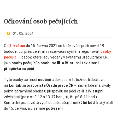
Očkování osob pečujících
01. 05. 2021
Od
3. května
do 15. června 2021 se k očkování proti covid-19
budou moci přes centrální rezervační systém registrovat
osoby
pečující
– osoby, které jsou vedeny v systému Úřadu práce ČR,
jako
osoby pečující o osobu ve III. a IV. stupni závislosti u
příspěvku na péči
.
Tyto osoby se musí
osobně
s dokladem totožnosti dostavit
na
kontaktní pracoviště Úřadu práce ČR
v místě, kde má trvalý
pobyt oprávněná osoba u příspěvku na péči ve III. a IV. stupni
závislosti (po a st 8-12 a 13-17 hod., út, čt, pá 8-11 hod.).
Kontaktní pracoviště vydá osobě pečující
unikátní kód
, který platí
do 15. června, a písemné
potvrzení
.