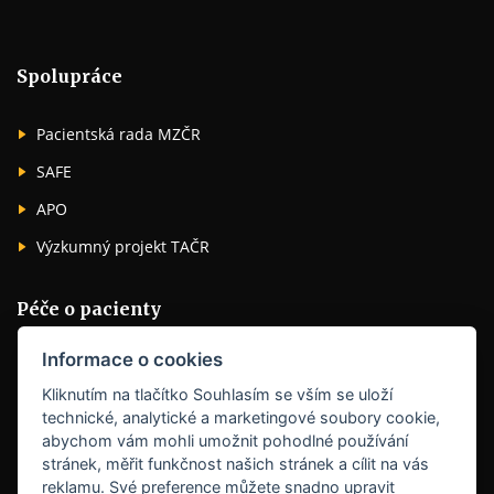
Spolupráce
Pacientská rada MZČR
SAFE
APO
Výzkumný projekt TAČR
Péče o pacienty
Informace o cookies
Iktové jednotky
Kliknutím na tlačítko Souhlasím se vším se uloží
Rehabilitační zařízení
technické, analytické a marketingové soubory cookie,
Lázně
abychom vám mohli umožnit pohodlné používání
stránek, měřit funkčnost našich stránek a cílit na vás
Ostatní
reklamu. Své preference můžete snadno upravit