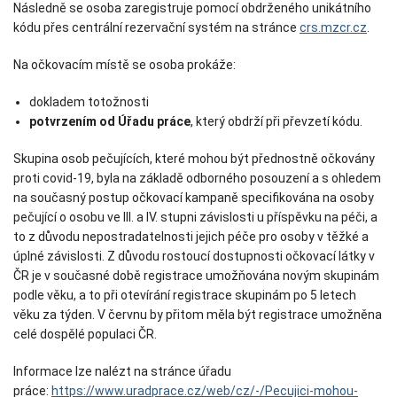
Následně se osoba zaregistruje pomocí obdrženého unikátního
kódu přes centrální rezervační systém na stránce
crs.mzcr.cz
.
Na očkovacím místě se osoba prokáže:
dokladem totožnosti
potvrzením od Úřadu práce
, který obdrží při převzetí kódu.
Skupina osob pečujících, které mohou být přednostně očkovány
proti covid-19, byla na základě odborného posouzení a s ohledem
na současný postup očkovací kampaně specifikována na osoby
pečující o osobu ve III. a IV. stupni závislosti u příspěvku na péči, a
to z důvodu nepostradatelnosti jejich péče pro osoby v těžké a
úplné závislosti. Z důvodu rostoucí dostupnosti očkovací látky v
ČR je v současné době registrace umožňována novým skupinám
podle věku, a to při otevírání registrace skupinám po 5 letech
věku za týden. V červnu by přitom měla být registrace umožněna
celé dospělé populaci ČR.
Informace lze nalézt na stránce úřadu
práce:
https://www.uradprace.cz/web/cz/-/Pecujici-mohou-